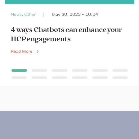
News
,
Other
|
May 30, 2023 - 10:04
4 ways Chatbots can enhance your
HCP engagements
Read More