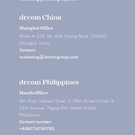
drcom China
Shanghai Office
Room 4-128, No. 608 Xikang Road, 200040,
Shanghai, China
Contact:
marketing@drcomgroup.com
drcom Philippines
Manila Office
9th Floor, Uptown Tower 3, 36th Street Corner &
11th Avenue, Taguig City, Metro Manila,
Philippines
Contact number:
+639274760752