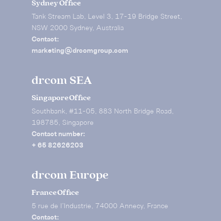
Sydney Office
Tank Stream Lab, Level 3, 17-19 Bridge Street,
NSW 2000 Sydney, Australia
Contact:
marketing@drcomgroup.com
drcom SEA
Singapore Office
Southbank, #11-05, 883 North Bridge Road,
198785, Singapore
Contact number:
+ 65 82626203
drcom Europe
France Office
5 rue de I’Industrie, 74000 Annecy, France
Contact: