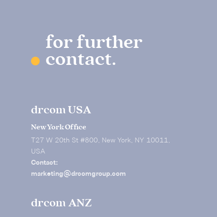
for further
contact.
drcom USA
New York Office
T27 W 20th St #800, New York, NY 10011,
USA
Contact:
marketing@drcomgroup.com
drcom ANZ